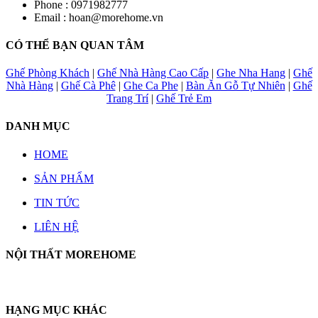
Phone :
0971982777
Email :
hoan@morehome.vn
CÓ THỂ BẠN QUAN TÂM
Ghế Phòng Khách
|
Ghế Nhà Hàng Cao Cấp
|
Ghe Nha Hang
|
Ghế
Nhà Hàng
|
Ghế Cà Phê
|
Ghe Ca Phe
|
Bàn Ăn Gỗ Tự Nhiên
|
Ghế
Trang Trí
|
Ghế Trẻ Em
DANH MỤC
HOME
SẢN PHẨM
TIN TỨC
LIÊN HỆ
NỘI THẤT MOREHOME
HẠNG MỤC KHÁC