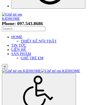
Phone: 097.543.8686
HOME
THIẾT KẾ NỘI THẤT
TIN TỨC
LIÊN HỆ
SẢN PHẨM
GHẾ TRẺ EM
vi