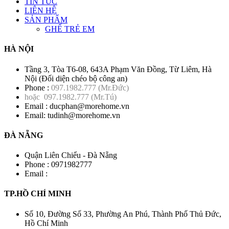
TIN TỨC
LIÊN HỆ
SẢN PHẨM
GHẾ TRẺ EM
HÀ NỘI
Tầng 3, Tòa T6-08, 643A Phạm Văn Đồng, Từ Liêm, Hà
Nội (Đối diện chéo bộ công an)
Phone :
097.1982.777
(Mr.Đức)
hoặc
097.1982.777
(Mr.Tú)
Email :
ducphan@morehome.vn
Email:
tudinh@morehome.vn
ĐÀ NẴNG
Quận Liên Chiểu - Đà Nẵng
Phone :
0971982777
Email :
TP.HỒ CHÍ MINH
Số 10, Đường Số 33, Phường An Phú, Thành Phố Thủ Đức,
Hồ Chí Minh