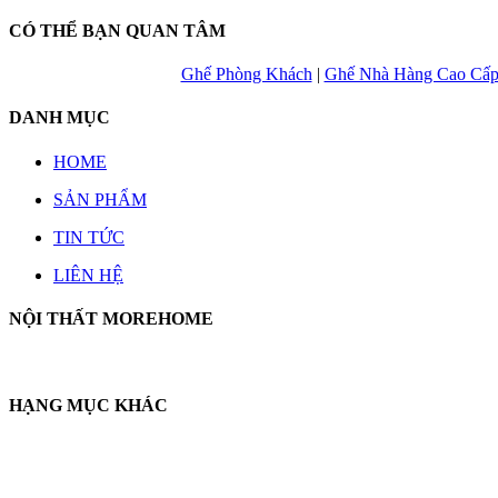
CÓ THỂ BẠN QUAN TÂM
Ghế Phòng Khách
|
Ghế Nhà Hàng Cao Cấ
DANH MỤC
HOME
SẢN PHẨM
TIN TỨC
LIÊN HỆ
NỘI THẤT MOREHOME
HẠNG MỤC KHÁC