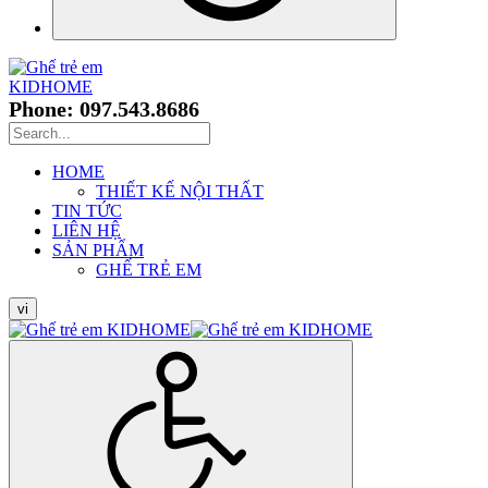
Phone: 097.543.8686
HOME
THIẾT KẾ NỘI THẤT
TIN TỨC
LIÊN HỆ
SẢN PHẨM
GHẾ TRẺ EM
vi