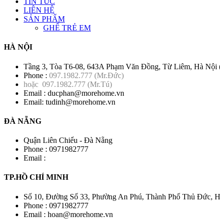
TIN TỨC
LIÊN HỆ
SẢN PHẨM
GHẾ TRẺ EM
HÀ NỘI
Tầng 3, Tòa T6-08, 643A Phạm Văn Đồng, Từ Liêm, Hà Nội (
Phone :
097.1982.777
(Mr.Đức)
hoặc
097.1982.777
(Mr.Tú)
Email :
ducphan@morehome.vn
Email:
tudinh@morehome.vn
ĐÀ NẴNG
Quận Liên Chiểu - Đà Nẵng
Phone :
0971982777
Email :
TP.HỒ CHÍ MINH
Số 10, Đường Số 33, Phường An Phú, Thành Phố Thủ Đức, 
Phone :
0971982777
Email :
hoan@morehome.vn