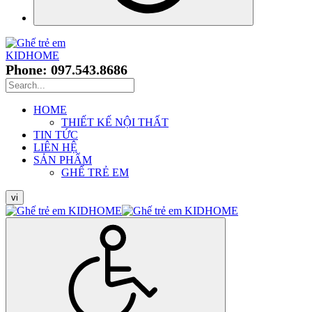
Phone: 097.543.8686
HOME
THIẾT KẾ NỘI THẤT
TIN TỨC
LIÊN HỆ
SẢN PHẨM
GHẾ TRẺ EM
vi