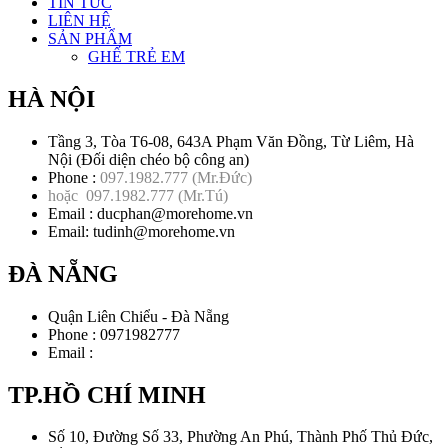
TIN TỨC
LIÊN HỆ
SẢN PHẨM
GHẾ TRẺ EM
HÀ NỘI
Tầng 3, Tòa T6-08, 643A Phạm Văn Đồng, Từ Liêm, Hà
Nội (Đối diện chéo bộ công an)
Phone :
097.1982.777
(Mr.Đức)
hoặc
097.1982.777
(Mr.Tú)
Email :
ducphan@morehome.vn
Email:
tudinh@morehome.vn
ĐÀ NẴNG
Quận Liên Chiểu - Đà Nẵng
Phone :
0971982777
Email :
TP.HỒ CHÍ MINH
Số 10, Đường Số 33, Phường An Phú, Thành Phố Thủ Đức,