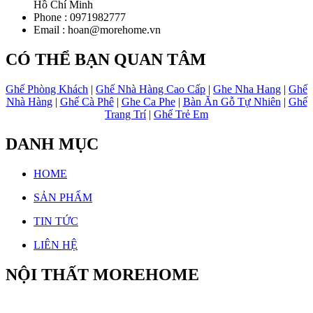
Hồ Chí Minh
Phone :
0971982777
Email :
hoan@morehome.vn
CÓ THỂ BẠN QUAN TÂM
Ghế Phòng Khách
|
Ghế Nhà Hàng Cao Cấp
|
Ghe Nha Hang
|
Ghế
Nhà Hàng
|
Ghế Cà Phê
|
Ghe Ca Phe
|
Bàn Ăn Gỗ Tự Nhiên
|
Ghế
Trang Trí
|
Ghế Trẻ Em
DANH MỤC
HOME
SẢN PHẨM
TIN TỨC
LIÊN HỆ
NỘI THẤT MOREHOME