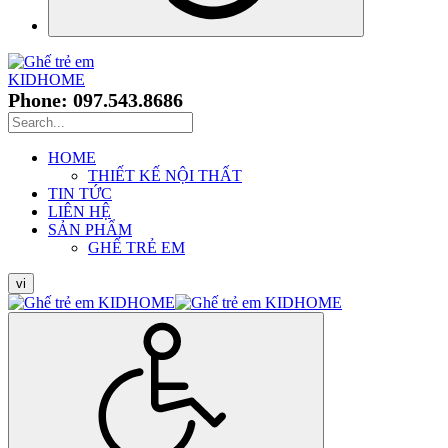
Phone: 097.543.8686
HOME
THIẾT KẾ NỘI THẤT
TIN TỨC
LIÊN HỆ
SẢN PHẨM
GHẾ TRẺ EM
vi