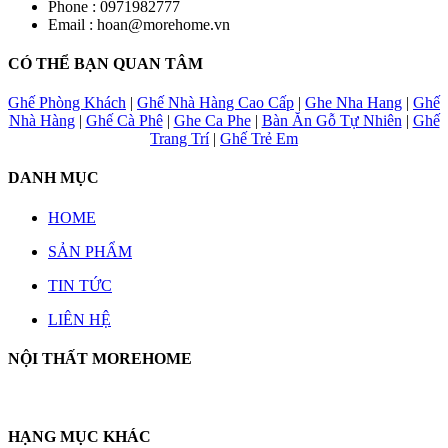
Phone :
0971982777
Email :
hoan@morehome.vn
CÓ THỂ BẠN QUAN TÂM
Ghế Phòng Khách
|
Ghế Nhà Hàng Cao Cấp
|
Ghe Nha Hang
|
Ghế
Nhà Hàng
|
Ghế Cà Phê
|
Ghe Ca Phe
|
Bàn Ăn Gỗ Tự Nhiên
|
Ghế
Trang Trí
|
Ghế Trẻ Em
DANH MỤC
HOME
SẢN PHẨM
TIN TỨC
LIÊN HỆ
NỘI THẤT MOREHOME
HẠNG MỤC KHÁC