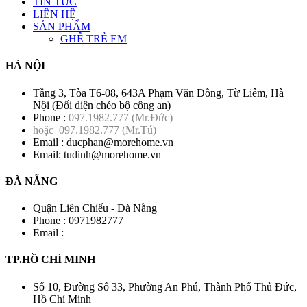
TIN TỨC
LIÊN HỆ
SẢN PHẨM
GHẾ TRẺ EM
HÀ NỘI
Tầng 3, Tòa T6-08, 643A Phạm Văn Đồng, Từ Liêm, Hà
Nội (Đối diện chéo bộ công an)
Phone :
097.1982.777
(Mr.Đức)
hoặc
097.1982.777
(Mr.Tú)
Email :
ducphan@morehome.vn
Email:
tudinh@morehome.vn
ĐÀ NẴNG
Quận Liên Chiểu - Đà Nẵng
Phone :
0971982777
Email :
TP.HỒ CHÍ MINH
Số 10, Đường Số 33, Phường An Phú, Thành Phố Thủ Đức,
Hồ Chí Minh